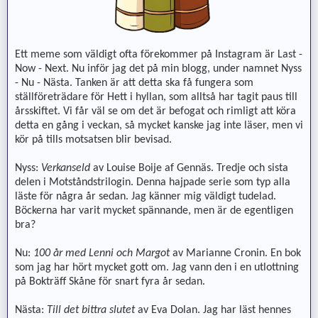
Ett meme som väldigt ofta förekommer på Instagram är Last -
Now - Next. Nu inför jag det på min blogg, under namnet Nyss
- Nu - Nästa. Tanken är att detta ska få fungera som
ställföreträdare för Hett i hyllan, som alltså har tagit paus till
årsskiftet. Vi får väl se om det är befogat och rimligt att köra
detta en gång i veckan, så mycket kanske jag inte läser, men vi
kör på tills motsatsen blir bevisad.
Nyss:
Verkanseld
av Louise Boije af Gennäs. Tredje och sista
delen i Motståndstrilogin. Denna hajpade serie som typ alla
läste för några år sedan. Jag känner mig väldigt tudelad.
Böckerna har varit mycket spännande, men är de egentligen
bra?
Nu:
100 år med Lenni och Margot
av Marianne Cronin. En bok
som jag har hört mycket gott om. Jag vann den i en utlottning
på Bokträff Skåne för snart fyra år sedan.
Nästa:
Till det bittra slutet
av Eva Dolan. Jag har läst hennes