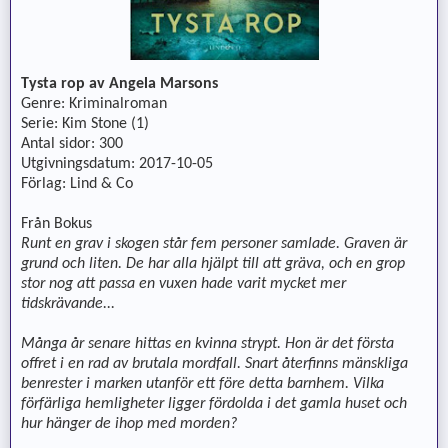
Tysta rop av Angela Marsons
Genre: Kriminalroman
Serie: Kim Stone (1)
Antal sidor: 300
Utgivningsdatum: 2017-10-05
Förlag: Lind & Co
Från Bokus
Runt en grav i skogen står fem personer samlade. Graven är
grund och liten. De har alla hjälpt till att gräva, och en grop
stor nog att passa en vuxen hade varit mycket mer
tidskrävande...
Många år senare hittas en kvinna strypt. Hon är det första
offret i en rad av brutala mordfall. Snart återfinns mänskliga
benrester i marken utanför ett före detta barnhem. Vilka
förfärliga hemligheter ligger fördolda i det gamla huset och
hur hänger de ihop med morden?