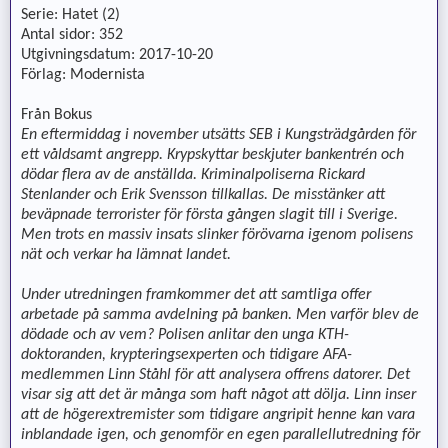
Serie: Hatet (2)
Antal sidor: 352
Utgivningsdatum: 2017-10-20
Förlag: Modernista
Från Bokus
En eftermiddag i november utsätts SEB i Kungsträdgården för
ett våldsamt angrepp. Krypskyttar beskjuter bankentrén och
dödar flera av de anställda. Kriminalpoliserna Rickard
Stenlander och Erik Svensson tillkallas. De misstänker att
beväpnade terrorister för första gången slagit till i Sverige.
Men trots en massiv insats slinker förövarna igenom polisens
nät och verkar ha lämnat landet.
Under utredningen framkommer det att samtliga offer
arbetade på samma avdelning på banken. Men varför blev de
dödade och av vem? Polisen anlitar den unga KTH-
doktoranden, krypteringsexperten och tidigare AFA-
medlemmen Linn Ståhl för att analysera offrens datorer. Det
visar sig att det är många som haft något att dölja. Linn inser
att de högerextremister som tidigare angripit henne kan vara
inblandade igen, och genomför en egen parallellutredning för