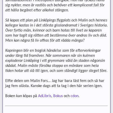
sambandsofficer i metropolen Bangkok. Hon har lyckats hålla
sig nykter, men är rastlös och behöver ett komplicerat fall för
att hålla begäret efter alkohol stången.
Så kapas ett plan på Linköpings flygplats och Malin och hennes
kollegor kastas in i det största gisslandramat i Sveriges historia.
Över fyrtio män, kvinnor och barn hotas till livet av kaparen
som har tagit sig rätten att bestämma över andras liv och död.
Men kan några få liv offras för att rädda många?
Kapningen blir en tragisk händelse som får efterverkningar
under lång tid framöver. När sommaren når sin kulmen
exploderar Linköping i ett grymmare våld än staden någonsin
skådat. Malin måste försöka stoppa en mördare som hela
tiden hotar att slå till igen, och som ständigt ligger steget före.
Elfte delen om Malin Fors... Jag har bara läst fem och så har
jag fem olästa. Kanske dags att ta tag i den här serien igen.
Boken kan köpas på
AdLibris
,
Bokus
och
cdon
.