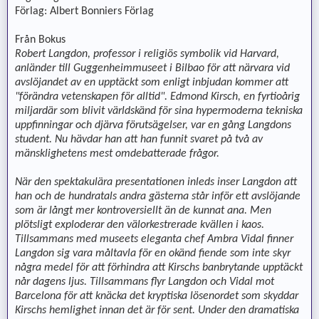
Förlag: Albert Bonniers Förlag
Från Bokus
Robert Langdon, professor i religiös symbolik vid Harvard,
anländer till Guggenheimmuseet i Bilbao för att närvara vid
avslöjandet av en upptäckt som enligt inbjudan kommer att
"förändra vetenskapen för alltid". Edmond Kirsch, en fyrtioårig
miljardär som blivit världskänd för sina hypermoderna tekniska
uppfinningar och djärva förutsägelser, var en gång Langdons
student. Nu hävdar han att han funnit svaret på två av
mänsklighetens mest omdebatterade frågor.
När den spektakulära presentationen inleds inser Langdon att
han och de hundratals andra gästerna står inför ett avslöjande
som är långt mer kontroversiellt än de kunnat ana. Men
plötsligt exploderar den välorkestrerade kvällen i kaos.
Tillsammans med museets eleganta chef Ambra Vidal finner
Langdon sig vara måltavla för en okänd fiende som inte skyr
några medel för att förhindra att Kirschs banbrytande upptäckt
når dagens ljus. Tillsammans flyr Langdon och Vidal mot
Barcelona för att knäcka det kryptiska lösenordet som skyddar
Kirschs hemlighet innan det är för sent. Under den dramatiska