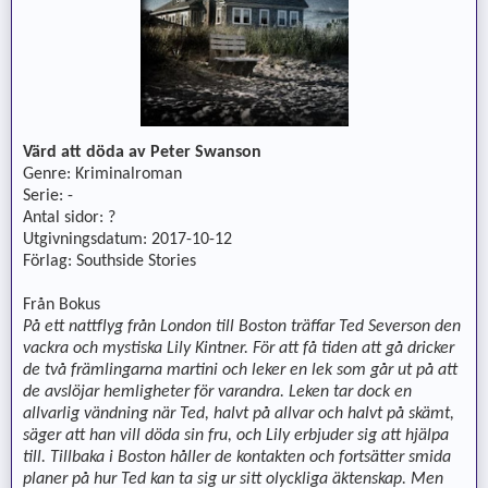
Värd att döda av Peter Swanson
Genre: Kriminalroman
Serie: -
Antal sidor: ?
Utgivningsdatum: 2017-10-12
Förlag: Southside Stories
Från Bokus
På ett nattflyg från London till Boston träffar Ted Severson den
vackra och mystiska Lily Kintner. För att få tiden att gå dricker
de två främlingarna martini och leker en lek som går ut på att
de avslöjar hemligheter för varandra. Leken tar dock en
allvarlig vändning när Ted, halvt på allvar och halvt på skämt,
säger att han vill döda sin fru, och Lily erbjuder sig att hjälpa
till. Tillbaka i Boston håller de kontakten och fortsätter smida
planer på hur Ted kan ta sig ur sitt olyckliga äktenskap. Men