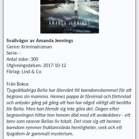
Svallvågor av Amanda Jennings
Genre: Kriminalroman
Serie: -
Antal sidor: 300
Utgivningsdatum: 2017-10-12
Förlag: Lind & Co
Från Bokus
Tjugoåttaåriga Bella har återvänt till barndomshemmet för att
begrava sin mamma. Hennes pappa är förvirrad och förtvivlad
och antyder gång på gång att han har något viktigt att berätta
för Bella. Men han förmår sig inte göra det. Dagen efter
begravningen hittar hon honom död med ett avskedsbrev - ett
brev som raserar Bellas liv totalt. Det visar sig att hennes
barndom rymmer fruktansvärda hemligheter, svek och ett
tjugofem år gammalt mysterium.