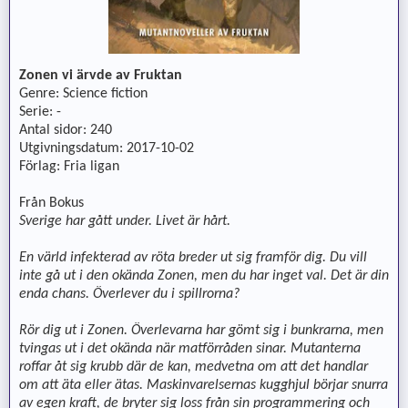
Zonen vi ärvde av Fruktan
Genre: Science fiction
Serie: -
Antal sidor: 240
Utgivningsdatum: 2017-10-02
Förlag: Fria ligan
Från Bokus
Sverige har gått under. Livet är hårt.
En värld infekterad av röta breder ut sig framför dig. Du vill
inte gå ut i den okända Zonen, men du har inget val. Det är din
enda chans. Överlever du i spillrorna?
Rör dig ut i Zonen. Överlevarna har gömt sig i bunkrarna, men
tvingas ut i det okända när matförråden sinar. Mutanterna
roffar åt sig krubb där de kan, medvetna om att det handlar
om att äta eller ätas. Maskinvarelsernas kugghjul börjar snurra
av egen kraft, de bryter sig loss från sin programmering och