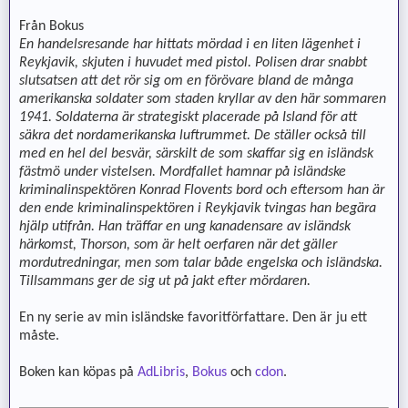
Från Bokus
En handelsresande har hittats mördad i en liten lägenhet i
Reykjavik, skjuten i huvudet med pistol. Polisen drar snabbt
slutsatsen att det rör sig om en förövare bland de många
amerikanska soldater som staden kryllar av den här sommaren
1941. Soldaterna är strategiskt placerade på Island för att
säkra det nordamerikanska luftrummet. De ställer också till
med en hel del besvär, särskilt de som skaffar sig en isländsk
fästmö under vistelsen. Mordfallet hamnar på isländske
kriminalinspektören Konrad Flovents bord och eftersom han är
den ende kriminalinspektören i Reykjavik tvingas han begära
hjälp utifrån. Han träffar en ung kanadensare av isländsk
härkomst, Thorson, som är helt oerfaren när det gäller
mordutredningar, men som talar både engelska och isländska.
Tillsammans ger de sig ut på jakt efter mördaren.
En ny serie av min isländske favoritförfattare. Den är ju ett
måste.
Boken kan köpas på
AdLibris
,
Bokus
och
cdon
.