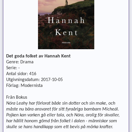
Det goda folket av Hannah Kent
Genre: Drama
Serie: -
Antal sidor: 416
Utgivningsdatum: 2017-10-05
Förlag: Modernista
Från Bokus
Nóra Leahy har förlorat både sin dotter och sin make, och
måste nu bära ansvaret för sitt fyraåriga barnbarn Micheál.
Pojken kan varken gå eller tala, och Nóra, orolig för skvaller,
har hållit honom gömd från folket i dalen - människor som
skulle se hans handikapp som ett bevis på mörka krafter.