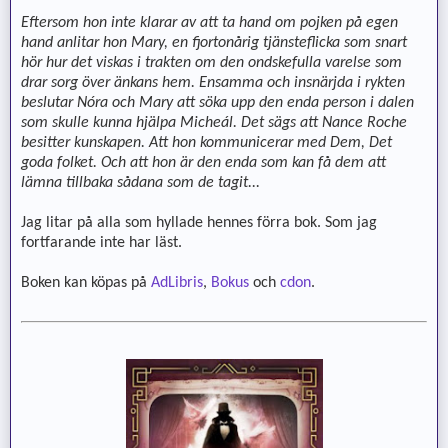
Eftersom hon inte klarar av att ta hand om pojken på egen
hand anlitar hon Mary, en fjortonårig tjänsteflicka som snart
hör hur det viskas i trakten om den ondskefulla varelse som
drar sorg över änkans hem. Ensamma och insnärjda i rykten
beslutar Nóra och Mary att söka upp den enda person i dalen
som skulle kunna hjälpa Micheál. Det sägs att Nance Roche
besitter kunskapen. Att hon kommunicerar med Dem, Det
goda folket. Och att hon är den enda som kan få dem att
lämna tillbaka sådana som de tagit...
Jag litar på alla som hyllade hennes förra bok. Som jag
fortfarande inte har läst.
Boken kan köpas på
AdLibris
,
Bokus
och
cdon
.