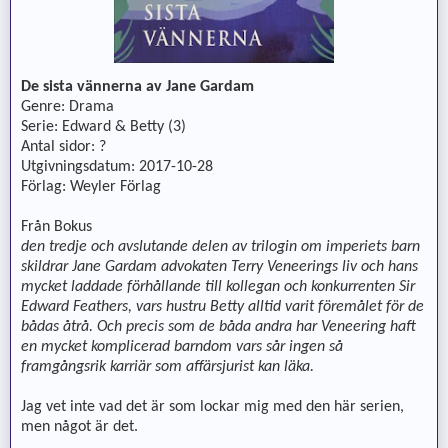
De sista vännerna av Jane Gardam
Genre: Drama
Serie: Edward & Betty (3)
Antal sidor: ?
Utgivningsdatum: 2017-10-28
Förlag: Weyler Förlag
Från Bokus
den tredje och avslutande delen av trilogin om imperiets barn
skildrar Jane Gardam advokaten Terry Veneerings liv och hans
mycket laddade förhållande till kollegan och konkurrenten Sir
Edward Feathers, vars hustru Betty alltid varit föremålet för de
bådas åtrå. Och precis som de båda andra har Veneering haft
en mycket komplicerad barndom vars sår ingen så
framgångsrik karriär som affärsjurist kan läka.
Jag vet inte vad det är som lockar mig med den här serien,
men något är det.