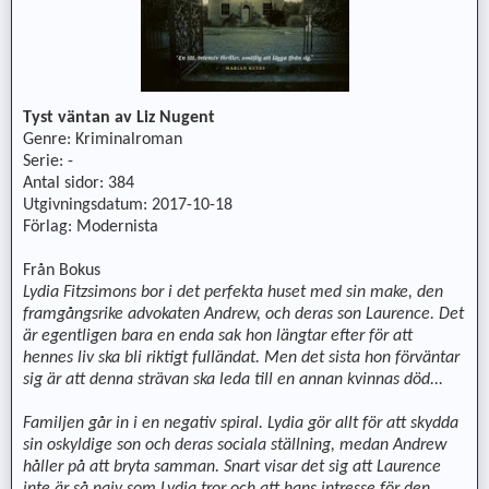
Tyst väntan av Liz Nugent
Genre: Kriminalroman
Serie: -
Antal sidor: 384
Utgivningsdatum: 2017-10-18
Förlag: Modernista
Från Bokus
Lydia Fitzsimons bor i det perfekta huset med sin make, den
framgångsrike advokaten Andrew, och deras son Laurence. Det
är egentligen bara en enda sak hon längtar efter för att
hennes liv ska bli riktigt fulländat. Men det sista hon förväntar
sig är att denna strävan ska leda till en annan kvinnas död...
Familjen går in i en negativ spiral. Lydia gör allt för att skydda
sin oskyldige son och deras sociala ställning, medan Andrew
håller på att bryta samman. Snart visar det sig att Laurence
inte är så naiv som Lydia tror och att hans intresse för den