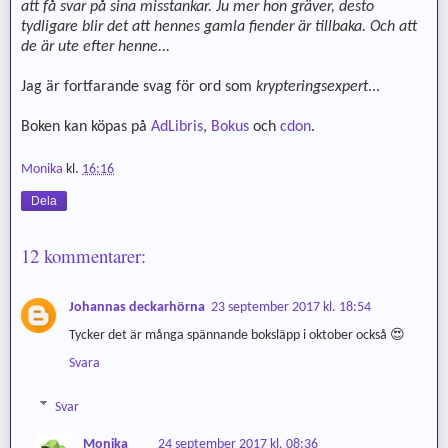
att få svar på sina misstankar. Ju mer hon gräver, desto
tydligare blir det att hennes gamla fiender är tillbaka. Och att
de är ute efter henne...
Jag är fortfarande svag för ord som
krypteringsexpert
...
Boken kan köpas på
AdLibris
,
Bokus
och
cdon
.
Monika
kl.
16:16
Dela
12 kommentarer:
Johannas deckarhörna
23 september 2017 kl. 18:54
Tycker det är många spännande boksläpp i oktober också 😍
Svara
Svar
Monika
24 september 2017 kl. 08:36