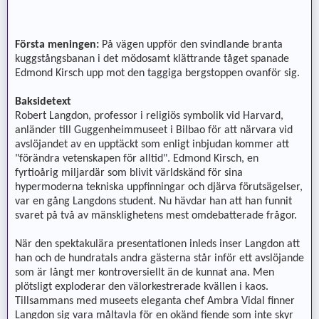
Första meningen:
På vägen uppför den svindlande branta
kuggstångsbanan i det mödosamt klättrande tåget spanade
Edmond Kirsch upp mot den taggiga bergstoppen ovanför sig.
Baksidetext
Robert Langdon, professor i religiös symbolik vid Harvard,
anländer till Guggenheimmuseet i Bilbao för att närvara vid
avslöjandet av en upptäckt som enligt inbjudan kommer att
"förändra vetenskapen för alltid". Edmond Kirsch, en
fyrtioårig miljardär som blivit världskänd för sina
hypermoderna tekniska uppfinningar och djärva förutsägelser,
var en gång Langdons student. Nu hävdar han att han funnit
svaret på två av mänsklighetens mest omdebatterade frågor.
När den spektakulära presentationen inleds inser Langdon att
han och de hundratals andra gästerna står inför ett avslöjande
som är långt mer kontroversiellt än de kunnat ana. Men
plötsligt exploderar den välorkestrerade kvällen i kaos.
Tillsammans med museets eleganta chef Ambra Vidal finner
Langdon sig vara måltavla för en okänd fiende som inte skyr