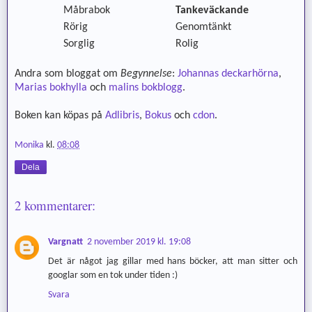
Måbrabok
Tankeväckande
Rörig
Genomtänkt
Sorglig
Rolig
Andra som bloggat om
Begynnelse
:
Johannas deckarhörna
,
Marias bokhylla
och
malins bokblogg
.
Boken kan köpas på
Adlibris
,
Bokus
och
cdon
.
Monika
kl.
08:08
Dela
2 kommentarer:
Vargnatt
2 november 2019 kl. 19:08
Det är något jag gillar med hans böcker, att man sitter och
googlar som en tok under tiden :)
Svara