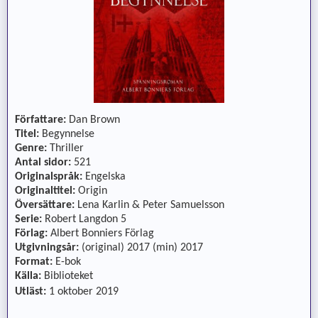
Författare:
Dan Brown
Titel:
Begynnelse
Genre:
Thriller
Antal sidor:
521
Originalspråk:
Engelska
Originaltitel:
Origin
Översättare:
Lena Karlin & Peter Samuelsson
Serie:
Robert Langdon 5
Förlag:
Albert Bonniers Förlag
Utgivningsår:
(original) 2017 (min) 2017
Format:
E-bok
Källa:
Biblioteket
Utläst:
1 oktober 2019