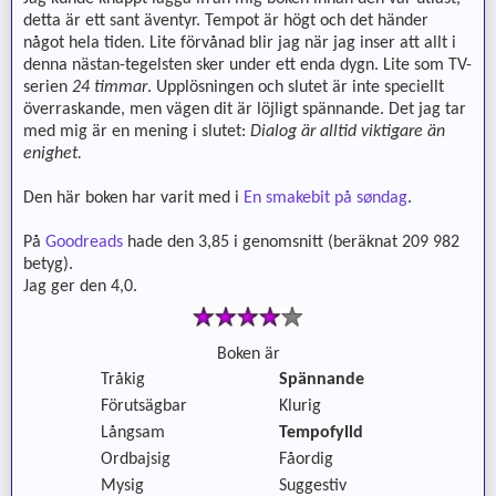
detta är ett sant äventyr. Tempot är högt och det händer
något hela tiden. Lite förvånad blir jag när jag inser att allt i
denna nästan-tegelsten sker under ett enda dygn. Lite som TV-
serien
24 timmar
. Upplösningen och slutet är inte speciellt
överraskande, men vägen dit är löjligt spännande. Det jag tar
med mig är en mening i slutet:
Dialog är alltid viktigare än
enighet.
Den här boken har varit med i
En smakebit på søndag
.
På
Goodreads
hade den 3,85 i genomsnitt (beräknat 209 982
betyg).
Jag ger den 4,0.
Boken är
Tråkig
Spännande
Förutsägbar
Klurig
Långsam
Tempofylld
Ordbajsig
Fåordig
Mysig
Suggestiv