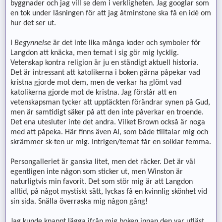
byggnader och jag vill se dem i verkligheten. Jag googlar som
en tok under läsningen för att jag åtminstone ska få en idé om
hur det ser ut.
I
Begynnelse
är det inte lika många koder och symboler för
Langdon att knäcka, men temat i sig gör mig lycklig.
Vetenskap kontra religion är ju en ständigt aktuell historia.
Det är intressant att katolikerna i boken gärna påpekar vad
kristna gjorde mot dem, men de verkar ha glömt vad
katolikerna gjorde mot de kristna. Jag förstår att en
vetenskapsman tycker att upptäckten förändrar synen på Gud,
men är samtidigt säker på att den inte påverkar en troende.
Det ena utesluter inte det andra. Vilket Brown också är noga
med att påpeka. Här finns även AI, som både tilltalar mig och
skrämmer sk-ten ur mig. Intrigen/temat får en solklar femma.
Persongalleriet är ganska litet, men det räcker. Det är väl
egentligen inte någon som sticker ut, men Winston är
naturligtvis min favorit. Det som stör mig är att Langdon
alltid, på något mystiskt sätt, lyckas få en kvinnlig skönhet vid
sin sida. Snälla överraska mig någon gång!
Jag kunde knappt lägga ifrån mig boken innan den var utläst,