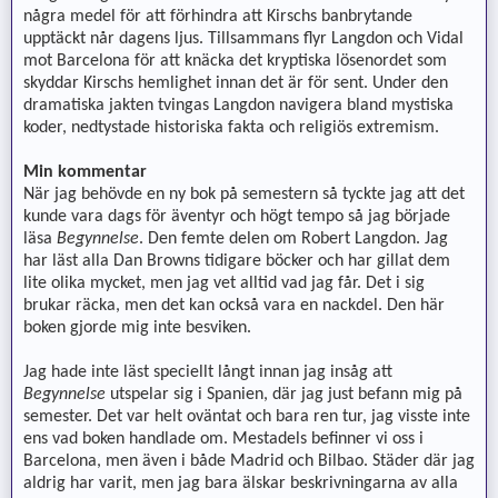
några medel för att förhindra att Kirschs banbrytande
upptäckt når dagens ljus. Tillsammans flyr Langdon och Vidal
mot Barcelona för att knäcka det kryptiska lösenordet som
skyddar Kirschs hemlighet innan det är för sent. Under den
dramatiska jakten tvingas Langdon navigera bland mystiska
koder, nedtystade historiska fakta och religiös extremism.
Min kommentar
När jag behövde en ny bok på semestern så tyckte jag att det
kunde vara dags för äventyr och högt tempo så jag började
läsa
Begynnelse
. Den femte delen om Robert Langdon. Jag
har läst alla Dan Browns tidigare böcker och har gillat dem
lite olika mycket, men jag vet alltid vad jag får. Det i sig
brukar räcka, men det kan också vara en nackdel. Den här
boken gjorde mig inte besviken.
Jag hade inte läst speciellt långt innan jag insåg att
Begynnelse
utspelar sig i Spanien, där jag just befann mig på
semester. Det var helt oväntat och bara ren tur, jag visste inte
ens vad boken handlade om. Mestadels befinner vi oss i
Barcelona, men även i både Madrid och Bilbao. Städer där jag
aldrig har varit, men jag bara älskar beskrivningarna av alla