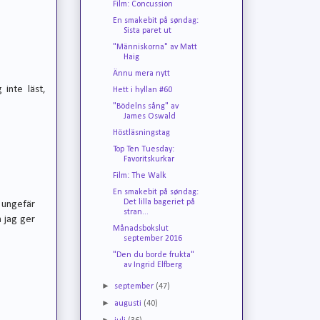
Film: Concussion
En smakebit på søndag:
Sista paret ut
"Människorna" av Matt
Haig
Ännu mera nytt
 inte läst,
Hett i hyllan #60
"Bödelns sång" av
James Oswald
Höstläsningstag
Top Ten Tuesday:
Favoritskurkar
Film: The Walk
En smakebit på søndag:
Det lilla bageriet på
 ungefär
stran...
n jag ger
Månadsbokslut
september 2016
"Den du borde frukta"
av Ingrid Elfberg
►
september
(47)
►
augusti
(40)
►