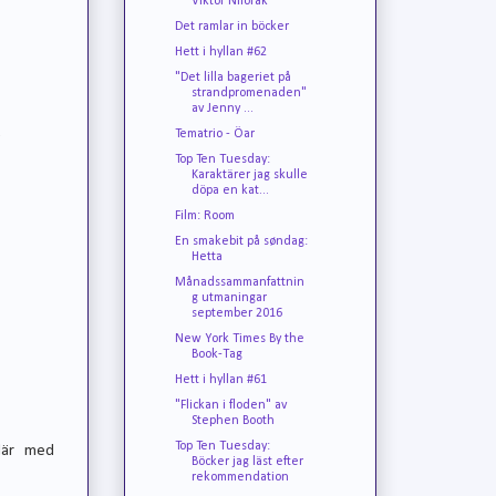
Viktor Nilorak
Det ramlar in böcker
Hett i hyllan #62
"Det lilla bageriet på
strandpromenaden"
av Jenny ...
Tematrio - Öar
)
Top Ten Tuesday:
Karaktärer jag skulle
döpa en kat...
Film: Room
En smakebit på søndag:
Hetta
Månadssammanfattnin
g utmaningar
september 2016
New York Times By the
Book-Tag
Hett i hyllan #61
"Flickan i floden" av
Stephen Booth
Top Ten Tuesday:
där med
Böcker jag läst efter
rekommendation