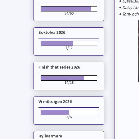
•
Djävulsk
•
Daisy i k
54/60
•
Tony och
Boktolva 2026
7/12
Finish that series 2026
14/18
Vi möts igen 2026
3/6
Hyllvärmare