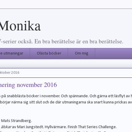
 Monika
erier också. En bra berättelse är en bra berättelse.
re utmaningar
Olästa böcker
Om mig
oktober 2016
nering november 2016
 på snabblästa böcker i november. Och spännande. Och gärna ett läsflyt av 
börjar närma sig sitt slut och de där utmaningarna ska snart kunna prickas av 
 Mats Strandberg.
älskar
av Mari Jungstedt. Hyllvärmare. Finish That Series Challenge.