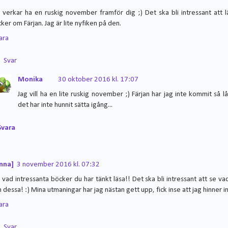
 verkar ha en ruskig november framför dig ;) Det ska bli intressant att 
cker om Färjan. Jag är lite nyfiken på den.
ara
Svar
Monika
30 oktober 2016 kl. 17:07
Jag vill ha en lite ruskig november ;) Färjan har jag inte kommit så lå
det har inte hunnit sätta igång...
Svara
nna]
3 november 2016 kl. 07:32
 vad intressanta böcker du har tänkt läsa!! Det ska bli intressant att se va
 dessa! :) Mina utmaningar har jag nästan gett upp, fick inse att jag hinner inte
ara
Svar