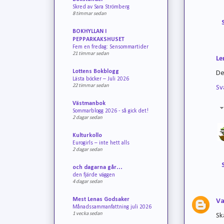
Skred av Sara Strömberg
8 timmar sedan
BOKHYLLAN I
PEPPARKAKSHUSET
Fem en fredag: Sensommartider
21 timmar sedan
Le
Lottens Bokblogg
De
Lästa böcker – Juli 2026
22 timmar sedan
Sv
Västmanbok
Sommarblogg 2026 - så gick det!
2 dagar sedan
Kulturkollo
Eurogirls – inte hett alls
2 dagar sedan
och dagarna går…
den fjärde väggen
4 dagar sedan
Mest Lenas Godsaker
Va
Månadssammanfattning juli 2026
1 vecka sedan
Sk