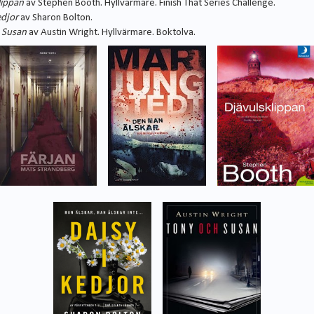
lippan
av Stephen Booth. Hyllvärmare. Finish That Series Challenge.
edjor
av Sharon Bolton.
 Susan
av Austin Wright. Hyllvärmare. Boktolva.