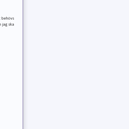
t behövs
n jag ska