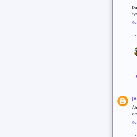
Du
ty
Sv
[A
Åh
om
Sv