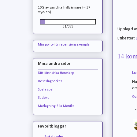
10% av samtliga hyllvärmare (≈ 37
stycken)
31/373
Upplagd a
Etiketter:
Min policy för recensionsexemplar
14 kom
Mina andra sidor
Lo
Ditt Kinesiska Horoskop
Resedagböcker
Nu
om
Spela spel
Sv
Sudoku
Matlagning à la Monika
Favoritbloggar
Bokstunder