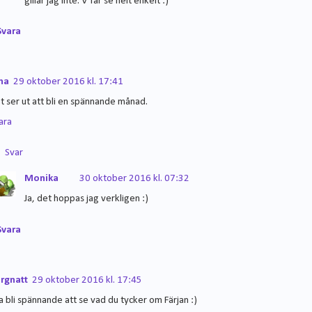
gillar jag inte. V får se helt enkelt :)
Svara
na
29 oktober 2016 kl. 17:41
t ser ut att bli en spännande månad.
ara
Svar
Monika
30 oktober 2016 kl. 07:32
Ja, det hoppas jag verkligen :)
Svara
rgnatt
29 oktober 2016 kl. 17:45
a bli spännande att se vad du tycker om Färjan :)