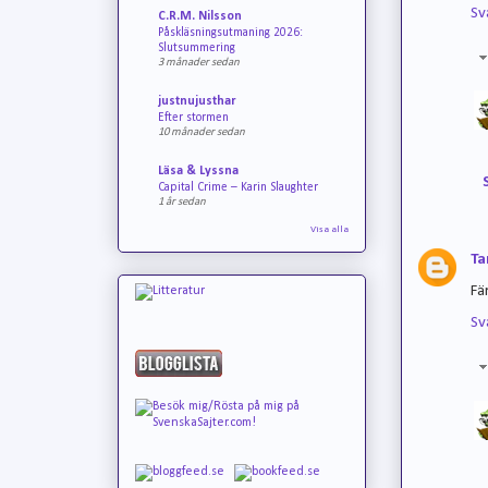
Sv
C.R.M. Nilsson
Påskläsningsutmaning 2026:
Slutsummering
3 månader sedan
justnujusthar
Efter stormen
10 månader sedan
Läsa & Lyssna
Capital Crime – Karin Slaughter
1 år sedan
Visa alla
Ta
Fä
Sv