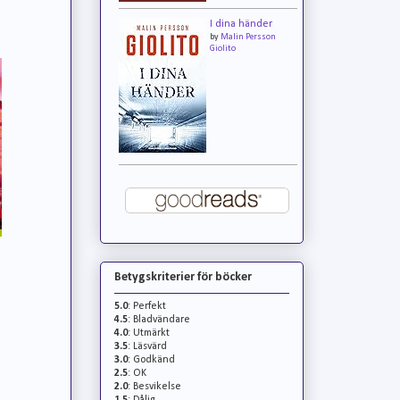
I dina händer
by
Malin Persson
Giolito
Betygskriterier för böcker
5.0
: Perfekt
4.5
: Bladvändare
4.0
: Utmärkt
3.5
: Läsvärd
3.0
: Godkänd
2.5
: OK
2.0
: Besvikelse