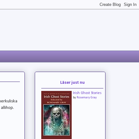
Läser just nu
Irish Ghost Stories
by
Rosemary Gray
herkuliska
allihop.