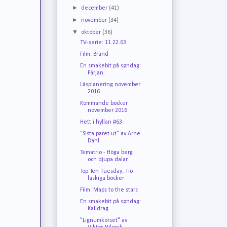
►
december
(41)
►
november
(34)
▼
oktober
(36)
TV-serie: 11.22.63
Film: Bränd
En smakebit på søndag:
Färjan
Läsplanering november
2016
Kommande böcker
november 2016
Hett i hyllan #63
"Sista paret ut" av Arne
Dahl
Tematrio - Höga berg
och djupa dalar
Top Ten Tuesday: Tio
läskiga böcker
Film: Maps to the stars
En smakebit på søndag:
Kalldrag
"Lignumkorset" av