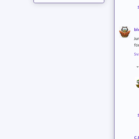
bl
Ju
fö
Sv
C.