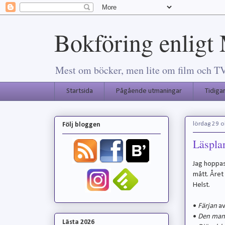
Bokföring enligt
Mest om böcker, men lite om film och TV-s
Startsida
Pågående utmaningar
Tidiga
lördag 29 
Följ bloggen
Läspla
Jag hoppas
mått. Året 
Helst.
•
Färjan
av
•
Den man 
Lästa 2026