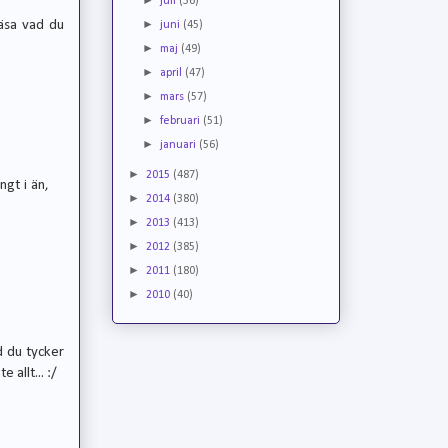
juli
(36)
►
läsa vad du
juni
(45)
►
maj
(49)
►
april
(47)
►
mars
(57)
►
februari
(51)
►
januari
(56)
►
2015
(487)
ngt i än,
►
2014
(380)
►
2013
(413)
►
2012
(385)
►
2011
(180)
►
2010
(40)
d du tycker
 allt... :/