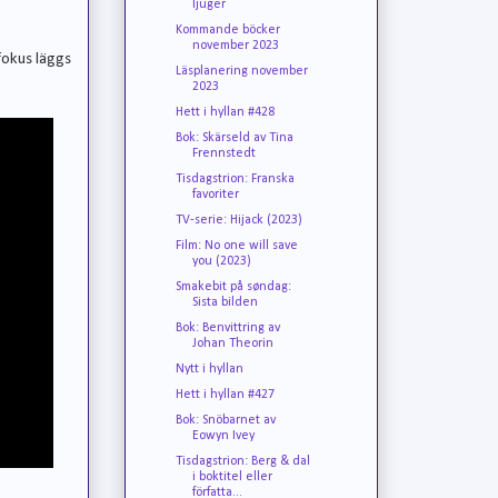
ljuger
Kommande böcker
november 2023
 fokus läggs
Läsplanering november
2023
Hett i hyllan #428
Bok: Skärseld av Tina
Frennstedt
Tisdagstrion: Franska
favoriter
TV-serie: Hijack (2023)
Film: No one will save
you (2023)
Smakebit på søndag:
Sista bilden
Bok: Benvittring av
Johan Theorin
Nytt i hyllan
Hett i hyllan #427
Bok: Snöbarnet av
Eowyn Ivey
Tisdagstrion: Berg & dal
i boktitel eller
författa...