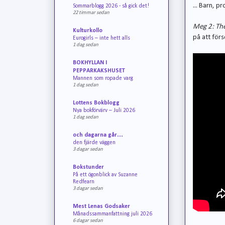
... Barn, 
Sommarblogg 2026 - så gick det!
22 timmar sedan
Meg 2: Th
Kulturkollo
på att för
Eurogirls – inte hett alls
1 dag sedan
BOKHYLLAN I
PEPPARKAKSHUSET
Mannen som ropade varg
1 dag sedan
Lottens Bokblogg
Nya bokförvärv – Juli 2026
1 dag sedan
och dagarna går…
den fjärde väggen
3 dagar sedan
Bokstunder
På ett ögonblick av Suzanne
Redfearn
3 dagar sedan
Mest Lenas Godsaker
Månadssammanfattning juli 2026
6 dagar sedan