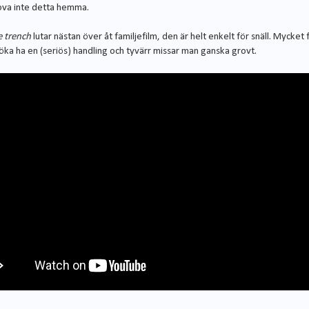
prova inte detta hemma.
e trench
lutar nästan över åt familjefilm, den är helt enkelt för snäll. Mycket
söka ha en (seriös) handling och tyvärr missar man ganska grovt.