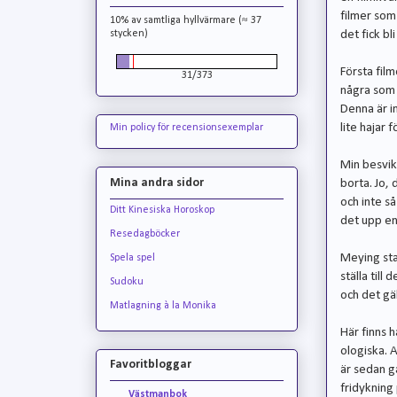
filmer som
10% av samtliga hyllvärmare (≈ 37
det fick bl
stycken)
Första film
31/373
några som 
Denna är i
lite hajar f
Min policy för recensionsexemplar
Min besvik
Mina andra sidor
borta. Jo, 
och inte så
Ditt Kinesiska Horoskop
det upp en 
Resedagböcker
Meying stal
Spela spel
ställa till
Sudoku
och det gäl
Matlagning à la Monika
Här finns h
ologiska. A
Favoritbloggar
är sedan g
fridykning
Västmanbok