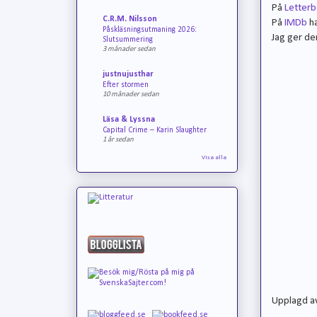
På
Letter
C.R.M. Nilsson
På
IMDb
ha
Påskläsningsutmaning 2026:
Jag ger de
Slutsummering
3 månader sedan
justnujusthar
Efter stormen
10 månader sedan
Läsa & Lyssna
Capital Crime – Karin Slaughter
1 år sedan
Visa alla
Upplagd a