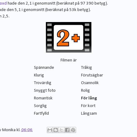
boxd
hade den 2,1 i genomsnitt (beräknat på 97 390 betyg).
de den 5,1 i genomsnitt (beräknat på 53k betyg).
n 2,5.
Filmen är
Spännande
Tråkig
Klurig
Förutsägbar
Trovärdig
Osannolik
Snyggt foto
Rolig
Romantisk
För lång
Sorglig
För kort
Fartfylld
Långsam
v
Monika
kl.
06:06