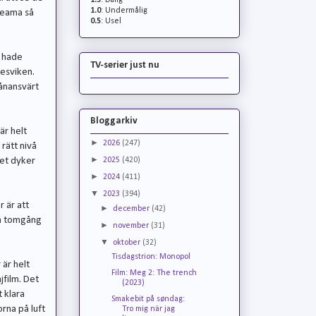
1.5
: Dålig
1.0
: Undermålig
reama så
0.5
: Usel
e hade
TV-serier just nu
besviken.
vånansvärt
Bloggarkiv
är helt
►
2026
(247)
 rätt nivå
►
2025
(420)
let dyker
►
2024
(411)
▼
2023
(394)
r är att
►
december
(42)
 på tomgång
►
november
(31)
▼
oktober
(32)
Tisdagstrion: Monopol
 är helt
Film: Meg 2: The trench
jfilm. Det
(2023)
 klara
Smakebit på søndag:
rna på luft
Tro mig när jag