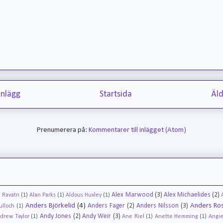
inlägg
Startsida
Äld
Prenumerera på:
Kommentarer till inlägget (Atom)
Alex Marwood
(3)
Alex Michaelides
(2)
 Ravatn
(1)
Alan Parks
(1)
Aldous Huxley
(1)
Anders Björkelid
(4)
Anders Ro
Anders Fager
(2)
Anders Nilsson
(3)
lloch
(1)
Andy Jones
(2)
Andy Weir
(3)
drew Taylor
(1)
Ane Riel
(1)
Anette Hemming
(1)
Angie