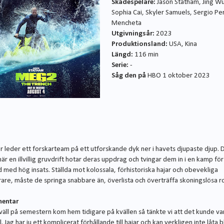
Skådespelare:
Jason Statham, Jing W
Sophia Cai, Skyler Samuels, Sergio Per
Mencheta
Utgivningsår:
2023
Produktionsland:
USA, Kina
Längd:
116 min
Serie:
-
Såg den på
HBO 1 oktober 2023
or leder ett forskarteam på ett utforskande dyk ner i havets djupaste djup. 
när en illvillig gruvdrift hotar deras uppdrag och tvingar dem in i en kamp för
 med hög insats. Ställda mot kolossala, förhistoriska hajar och obevekliga
rare, måste de springa snabbare än, överlista och överträffa skoningslösa ro
entar
kväll på semestern kom hem tidigare på kvällen så tänkte vi att det kunde va
l. Jag har ju ett komplicerat förhållande till hajar och kan verkligen inte låta b