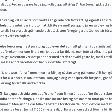
 släpps. Redan tidigare hade jag kollat upp att
Meg 2: The trench
gick att st
i den.
en var jag väl en av få som verkligen gillade och trots att jag egentligen int
helst förväntningar (förutom att bli lite skrämd) på uppföljaren så blev jag 
nte alls lika bra och spännande och otäck som föregångaren. Och det är för
ör att vara en hajfilm.
else beror nog mest på att jag upplever det som att glimten i ögat (nästan) 
det förekommer one-liners och jo, det är kul ibland, men inte så ofta, inte på
 roligt. Dessutom var det ju det där med att det är väldigt lite haj med. I stäl
massa andra varelser och här blir det lite lätt fånigt.
 ju showen i förra filmen, men här blir jag nästan tokig på henne. Allt hon gö
 det för alla andra. Jason Statham, som jag aldrig varit speciellt förtjust i, går
ler nog tyvärr alla andra också.
ål lika djupa och vida som det "trench" som filmen är döpt efter. En del saker
ndra är rent felaktiga. Det ska man nu inte bry sig om när man tittar på en ha
ammalt. Men just de där felaktigheterna förstör en del. Som det där med att
 på många tusen (minst 7 000) meters djup. Bara genom att att tömma bihålo