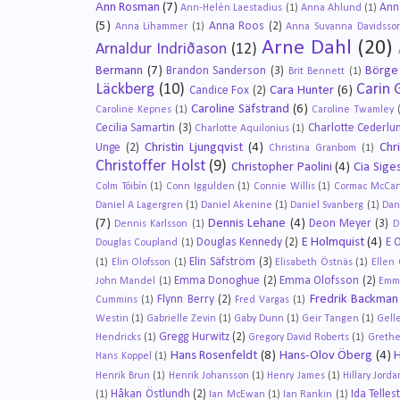
Ann Rosman
(7)
Ann
Ann-Helén Laestadius
(1)
Anna Ahlund
(1)
(5)
Anna Roos
(2)
Anna Lihammer
(1)
Anna Suvanna Davidsso
Arne Dahl
(20)
Arnaldur Indriðason
(12)
Bermann
(7)
Börge
Brandon Sanderson
(3)
Brit Bennett
(1)
Läckberg
(10)
Carin 
Cara Hunter
(6)
Candice Fox
(2)
Caroline Säfstrand
(6)
Caroline Kepnes
(1)
Caroline Twamley
Cecilia Samartin
(3)
Charlotte Cederlu
Charlotte Aquilonius
(1)
Christin Ljungqvist
(4)
Chr
Unge
(2)
Christina Granbom
(1)
Christoffer Holst
(9)
Christopher Paolini
(4)
Cia Sige
Colm Tóibín
(1)
Conn Iggulden
(1)
Connie Willis
(1)
Cormac McCar
Daniel A Lagergren
(1)
Daniel Akenine
(1)
Daniel Svanberg
(1)
Dan
(7)
Dennis Lehane
(4)
Deon Meyer
(3)
Dennis Karlsson
(1)
D
E Holmquist
(4)
Douglas Kennedy
(2)
E 
Douglas Coupland
(1)
Elin Säfström
(3)
(1)
Elin Olofsson
(1)
Elisabeth Östnäs
(1)
Ellen
Emma Donoghue
(2)
Emma Olofsson
(2)
John Mandel
(1)
Emm
Fredrik Backman
Flynn Berry
(2)
Cummins
(1)
Fred Vargas
(1)
Westin
(1)
Gabrielle Zevin
(1)
Gaby Dunn
(1)
Geir Tangen
(1)
Gell
Gregg Hurwitz
(2)
Hendricks
(1)
Gregory David Roberts
(1)
Grethe
Hans Rosenfeldt
(8)
Hans-Olov Öberg
(4)
Hans Koppel
(1)
Henrik Brun
(1)
Henrik Johansson
(1)
Henry James
(1)
Hillary Jorda
Håkan Östlundh
(2)
Ida Telles
(1)
Ian McEwan
(1)
Ian Rankin
(1)