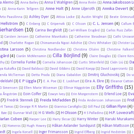
Anna Jakobsson 
a Alemo
(2)
Anna E Wahlgren
(2)
Anna Bailey
(1)
Anna Ihrén
(1)
Anne Holt
(5)
Annika Devert
(6
Anne Liljeroth
(3)
n
(1)
Anna-Karin Tellgren
(1)
Ashley Dyer
(2)
Arto Paasilinna
(1)
Attica Locke
(1)
Austin Wright
(1)
Beate Grimsrud
 Hellström
(5)
C. L. Jensen
(4)
C Enberg
(1)
C Gripenvik
(1)
C Olsson
(1)
Callum 
Gerhardsen
(10)
Carina Bergfeldt
(2)
Carl-William Ersgård
(1)
Carlos Ruiz Zafón
(1)
Carsten Jensen
(1)
Catherine Mavrikakis
(1)
Catherine Steadman
(1)
Cathi Unswor
nd
(3)
Charlotte Rogan
(1)
Chimamanda Ngozi Adichie
(1)
Chris Whitaker
(1)
Christer L
istina Larsson
(5)
Christina Nordlander
(1)
Christina Olséni
(1)
Christine Falken
Cilla Börjlind
(9)
sgård
(4)
Ciarán McMenamin
(1)
Claire Douglas
(1)
Claire Ken
Da
Cornelia Funke
(3)
thy
(1)
Cornelia Johansson
(1)
Curtis Sittenfeld
(1)
Cíxīn Liú
(1)
ya Kukafka
(1)
David Baldacci
(1)
David Gibbins
(1)
David Koepp
(1)
David Lagercrantz
(1)
Dmitrij Gluchovskij
(2)
ervla McTiernan
(1)
Detta Prada
(1)
Diana Gabaldon
(1)
Do v
E P Uggla
(7)
Odeldahl
(3)
Eira A. Ekre
(3)
E. A. Poe
(1)
E. Lockhart
(1)
Eleanor Catton
Elly Griffiths
(15)
 G Simensen
(1)
Ellen Marie Wiseman
(1)
Ellinor Häggström
(1)
Eva
Eoin Colfer
(2)
Erlend Loe
(2)
a Ångström
(1)
Eowyn Ivey
(1)
Erin Morgenstern
(1)
(7)
Freida McFadden
(5)
Fri
Fredrik Stennek
(2)
Frida Andersson Johansson
(1)
Gillian Flynn
(4)
ert Tamas
(1)
George R R Martin
(1)
Gianrico Carofiglio
(1)
Gill Paul
(1)
H Olsson
(7)
H.P. Lovecraft
H G Wells
(2)
 Bøe
(1)
Gunnar Wall
(1)
H S Palladino
(1)
Harlan Coben
(4)
Harry Winter
(3)
Haruki Murakam
Harper Lee
(1)
Harry Slesar
(1)
Håkan Axlander Sundquist
(3)
Håkan Mattsson
(3
n
(1)
Homeros
(1)
Hugh Howey
(1)
tedt
(2)
Inger Frimansson
(2)
Ingela Korsell
(1)
Ingrid Elfberg
(1)
Ingrid Hedström
(1)
J