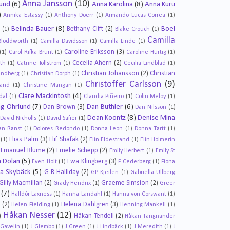
Anna Jansson
(10)
Lund
(6)
Anna Karolina
(8)
Anna Kuru
)
Annika Estassy
(1)
Anthony Doerr
(1)
Armando Lucas Correa
(1)
Belinda Bauer
(8)
Boel
Bethany Clift
(2)
(1)
Blake Crouch
(1)
Camilla
Bloddworth
(1)
Camilla Davidsson
(1)
Camilla Linde
(1)
Caroline Eriksson
(3)
(1)
Carol Rifka Brunt
(1)
Caroline Hurtig
(1)
Cecelia Ahern
(2)
th
(1)
Catrine Tollström
(1)
Cecilia Lindblad
(1)
Christian Johansson
(2)
Christian
undberg
(1)
Christian Dorph
(1)
Christoffer Carlsson
(9)
land
(1)
Christine Mangan
(1)
Clare Mackintosh
(4)
dal
(1)
Claudia Piñeiro
(1)
Colin Meloy
(1)
g Öhrlund
(7)
Dan Buthler
(6)
Dan Brown
(3)
Dan Nilsson
(1)
Dean Koontz
(8)
Denise Mina
David Nicholls
(1)
David Safier
(1)
an Ranst
(1)
Dolores Redondo
(1)
Donna Leon
(1)
Donna Tartt
(1)
Elias Palm
(3)
Elif Shafak
(2)
(1)
Elin Eldestrand
(1)
Elin Holmerin
Emanuel Blume
(2)
Emelie Schepp
(2)
Emily Herbert
(1)
Emily St
 Dolan
(5)
Ewa Klingberg
(3)
Even Holt
(1)
F Cederberg
(1)
Fiona
da Skybäck
(5)
G R Halliday
(2)
GP Kjeilen
(1)
Gabriella Ullberg
Gilly Macmillan
(2)
Graeme Simsion
(2)
Grady Hendrix
(1)
Greer
(7)
Halldór Laxness
(1)
Hanna Landahl
(1)
Hanna von Corswant
(1)
i
(2)
Helena Dahlgren
(3)
Helen Fielding
(1)
Henning Mankell
(1)
Håkan Nesser
(12)
)
Håkan Tendell
(2)
Håkan Tängnander
 Gavelin
(1)
J Glembo
(1)
J Green
(1)
J Lindbäck
(1)
J Meredith
(1)
J