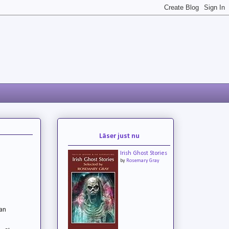
Läser just nu
Irish Ghost Stories
by
Rosemary Gray
an