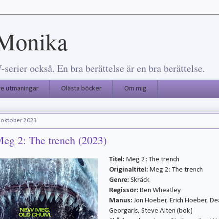
 Monika
erier också. En bra berättelse är en bra berättelse.
re utmaningar
Olästa böcker
Om mig
oktober 2023
Meg 2: The trench (2023)
Titel:
Meg 2: The trench
Originaltitel:
Meg 2: The trench
Genre:
Skräck
Regissör:
Ben Wheatley
Manus:
Jon Hoeber, Erich Hoeber, De
Georgaris, Steve Alten (bok)