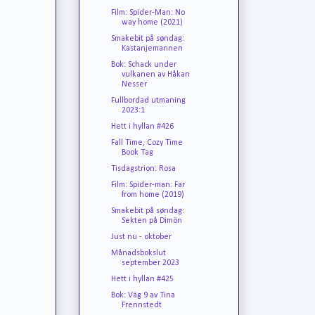
Film: Spider-Man: No
way home (2021)
Smakebit på søndag:
Kastanjemannen
Bok: Schack under
vulkanen av Håkan
Nesser
Fullbordad utmaning
2023:1
Hett i hyllan #426
Fall Time, Cozy Time
Book Tag
Tisdagstrion: Rosa
Film: Spider-man: Far
from home (2019)
Smakebit på søndag:
Sekten på Dimön
Just nu - oktober
Månadsbokslut
september 2023
Hett i hyllan #425
Bok: Väg 9 av Tina
Frennstedt