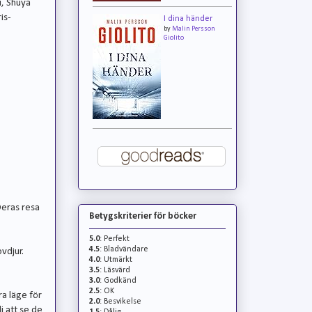
u, Shuya
is-
I dina händer
by
Malin Persson
Giolito
Deras resa
Betygskriterier för böcker
5.0
: Perfekt
4.5
: Bladvändare
vdjur.
4.0
: Utmärkt
3.5
: Läsvärd
3.0
: Godkänd
2.5
: OK
ra läge för
2.0
: Besvikelse
li att se de