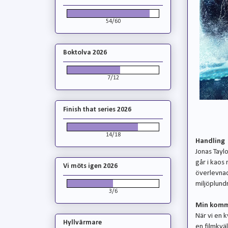
54/60
Boktolva 2026
7/12
Finish that series 2026
14/18
Handling
Jonas Tayl
går i kaos 
Vi möts igen 2026
överlevnad
miljöplund
3/6
Min komm
När vi en 
Hyllvärmare
en filmkväl